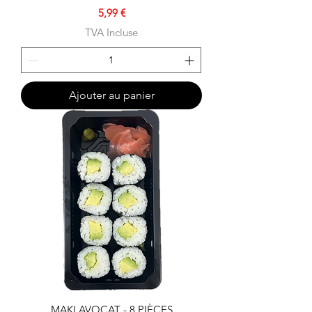
Prix
5,99 €
TVA Incluse
Ajouter au panier
MAKI AVOCAT - 8 PIÈCES