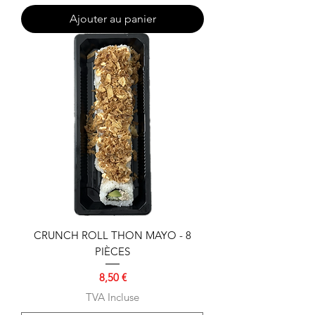
Ajouter au panier
CRUNCH ROLL THON MAYO - 8
PIÈCES
Prix
8,50 €
TVA Incluse