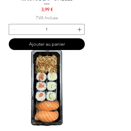
Prix
3,99 €
TVA Incluse
Ajouter au panier