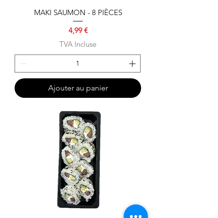
MAKI SAUMON - 8 PIÈCES
Prix
4,99 €
TVA Incluse
Ajouter au panier