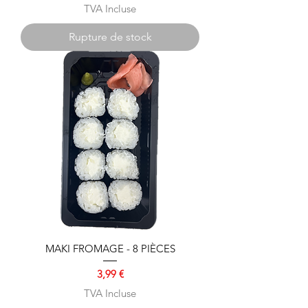
TVA Incluse
Rupture de stock
MAKI FROMAGE - 8 PIÈCES
Prix
3,99 €
TVA Incluse