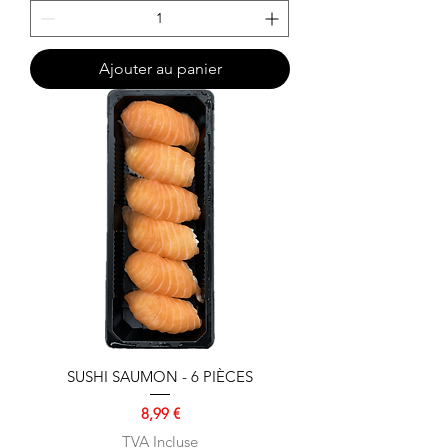
Ajouter au panier
SUSHI SAUMON - 6 PIÈCES
Prix
8,99 €
TVA Incluse