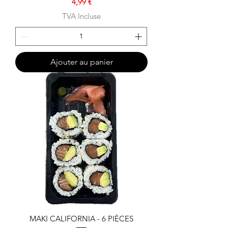
Prix
4,99 €
TVA Incluse
Ajouter au panier
MAKI CALIFORNIA - 6 PIÈCES