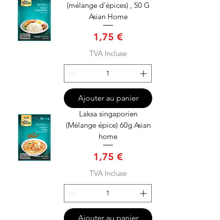
(mélange d'épices) , 50 G
Asian Home
Prix
1,75 €
TVA Incluse
Ajouter au panier
Laksa singaporien
(Mélange épice) 60g Asian
home
Prix
1,75 €
TVA Incluse
Ajouter au panier