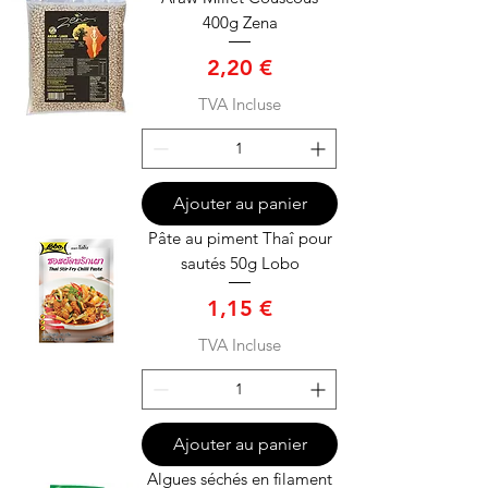
400g Zena
Prix
2,20 €
TVA Incluse
Ajouter au panier
Pâte au piment Thaî pour
sautés 50g Lobo
Prix
1,15 €
TVA Incluse
Ajouter au panier
Algues séchés en filament