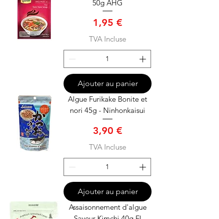
50g AHG
Prix
1,95 €
TVA Incluse
Ajouter au panier
Algue Furikake Bonite et
nori 45g - Ninhonkaisui
Prix
3,90 €
TVA Incluse
Ajouter au panier
Assaisonnement d'algue
Saveur Kimchi 40g FI