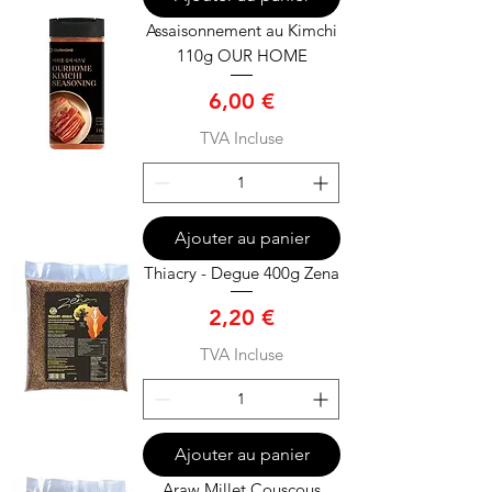
Assaisonnement au Kimchi
110g OUR HOME
Prix
6,00 €
TVA Incluse
Ajouter au panier
Thiacry - Degue 400g Zena
Prix
2,20 €
TVA Incluse
Ajouter au panier
Araw Millet Couscous