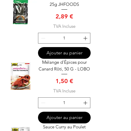
25g JHFOODS
Prix
2,89 €
TVA Incluse
Ajouter au panier
Mélange d'Épices pour
Canard Rôti, 50 G - LOBO
Prix
1,50 €
TVA Incluse
Ajouter au panier
Sauce Curry au Poulet