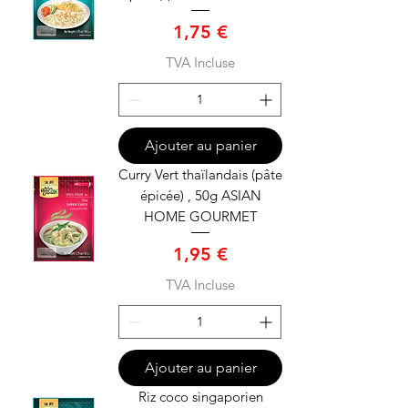
Prix
1,75 €
TVA Incluse
Ajouter au panier
Curry Vert thaïlandais (pâte
épicée) , 50g ASIAN
HOME GOURMET
Prix
1,95 €
TVA Incluse
Ajouter au panier
Riz coco singaporien