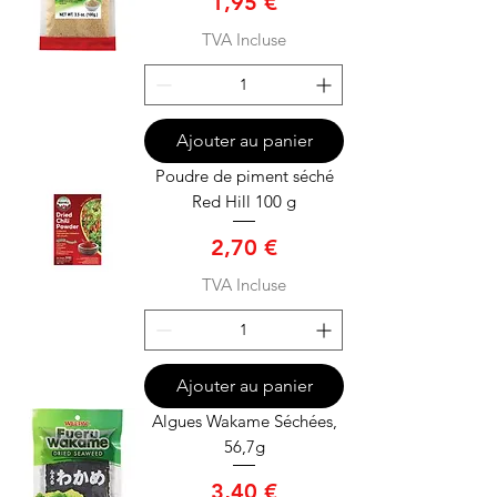
Prix
1,95 €
TVA Incluse
Ajouter au panier
Poudre de piment séché
Red Hill 100 g
Prix
2,70 €
TVA Incluse
Ajouter au panier
Algues Wakame Séchées,
56,7g
Prix
3,40 €