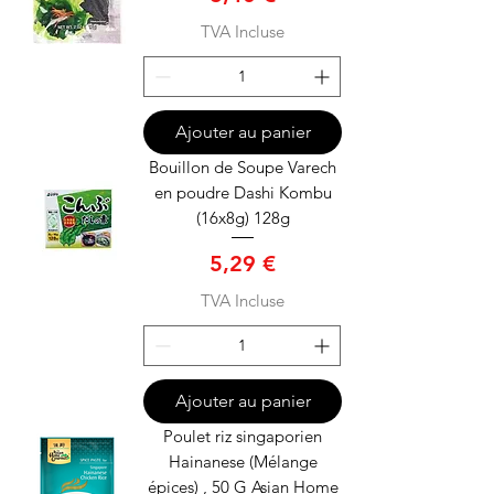
TVA Incluse
Ajouter au panier
Bouillon de Soupe Varech
en poudre Dashi Kombu
(16x8g) 128g
Prix
5,29 €
TVA Incluse
Ajouter au panier
Poulet riz singaporien
Hainanese (Mélange
épices) , 50 G Asian Home