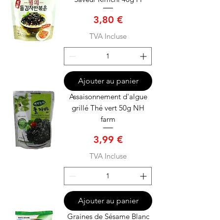
Prix
3,80 €
TVA Incluse
Ajouter au panier
Assaisonnement d'algue
grillé Thé vert 50g NH
farm
Prix
3,99 €
TVA Incluse
Ajouter au panier
Graines de Sésame Blanc