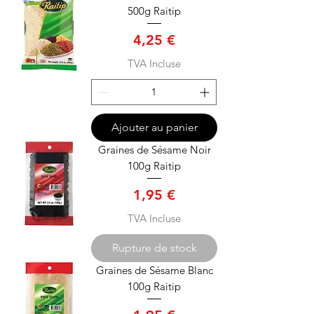
500g Raitip
Prix
4,25 €
TVA Incluse
Ajouter au panier
Graines de Sésame Noir
100g Raitip
Prix
1,95 €
TVA Incluse
Rupture de stock
Graines de Sésame Blanc
100g Raitip