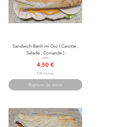
Sandwich Bánh mì Gio ( Carotte ,
Salade , Coriande )
Prix
4,50 €
TVA Incluse
Rupture de stock