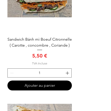
Sandwich Bánh mì Boeuf Citronnelle
( Carotte , concombre , Coriande )
Prix
5,50 €
TVA Incluse
Ajouter au panier