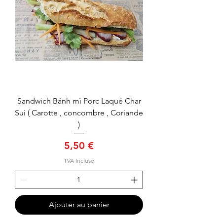
Sandwich Bánh mì Porc Laqué Char
Sui ( Carotte , concombre , Coriande
)
Prix
5,50 €
TVA Incluse
Ajouter au panier