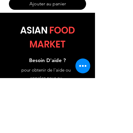
Ajouter au panier
ASIA
N
FOOD
MARKET
Besoin D'aide ?
pour obtenir de l'aide ou
appelez-nous au
06.11.10.45.96
asianfoodmarket31700@g
mail.com