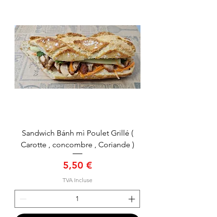
Sandwich Bánh mì Poulet Grillé (
Carotte , concombre , Coriande )
Prix
5,50 €
TVA Incluse