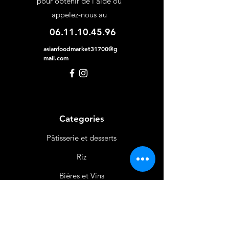
pour obtenir de l'aide ou
appelez-nous au
06.11.10.45.96
asianfoodmarket31700@g
mail.com
Categories
Pâtisserie et desserts
Riz
Bières
et Vins
Produits Laitiers &
Œufs
Viande et Volaille