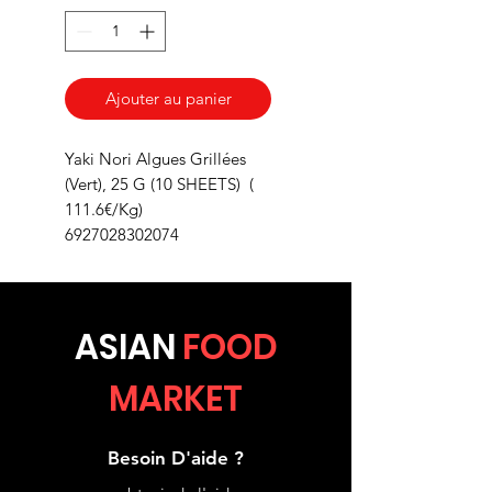
Ajouter au panier
Yaki Nori Algues Grillées
(Vert), 25 G (10 SHEETS) (
111.6€/Kg)
6927028302074
ASIA
N
FOOD
MARKET
Besoin D'aide ?