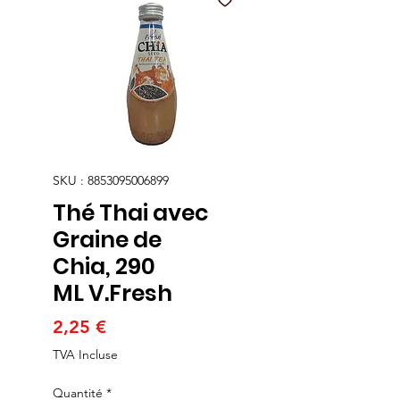
SKU : 8853095006899
Thé Thai avec
Graine de
Chia, 290
ML V.Fresh
Prix
2,25 €
TVA Incluse
Quantité
*