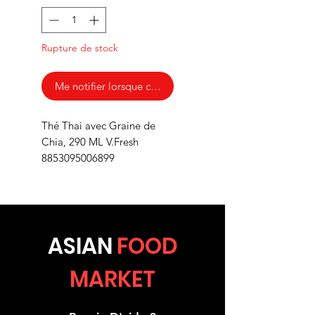
Rupture de stock
Me notifier lorsque cet article est disponible
Thé Thai avec Graine de
Chia, 290 ML V.Fresh
8853095006899
ASIA
N
FOOD
MARKET