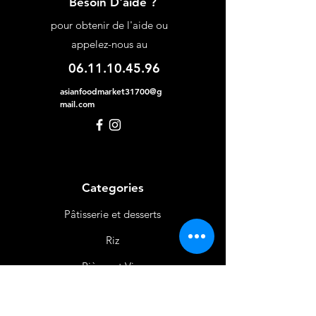
Besoin D'aide ?
pour obtenir de l'aide ou
appelez-nous au
06.11.10.45.96
asianfoodmarket31700@g
mail.com
Categories
Pâtisserie et desserts
Riz
Bières
et Vins
Produits Laitiers &
Œufs