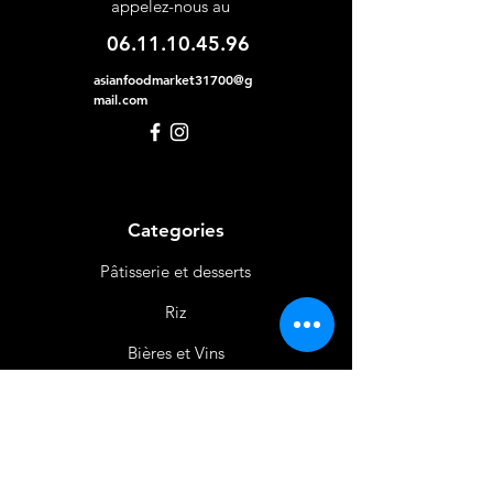
appelez-nous au
06.11.10.45.96
asianfoodmarket31700@g
mail.com
Categories
Pâtisserie et desserts
Riz
Bières
et Vins
Produits Laitiers &
Œufs
Viande et Volaille
Boissons