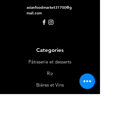
asianfoodmarket31700@g
mail.com
Categories
Pâtisserie et desserts
Riz
Bières
et Vins
Produits Laitiers &
Œufs
Viande et Volaille
Boissons
Produits Non
Alimentaires