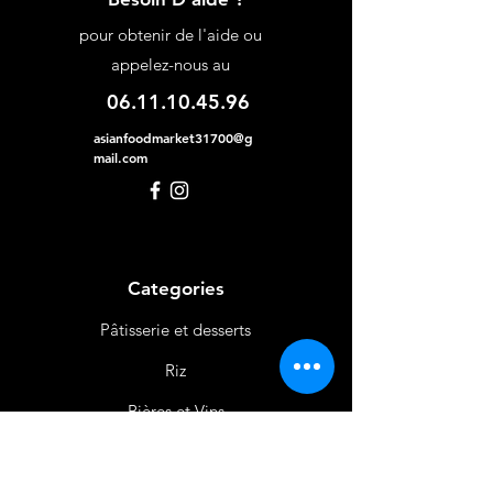
pour obtenir de l'aide ou
appelez-nous au
06.11.10.45.96
asianfoodmarket31700@g
mail.com
Categories
Pâtisserie et desserts
Riz
Bières
et Vins
Produits Laitiers &
Œufs
Viande et Volaille