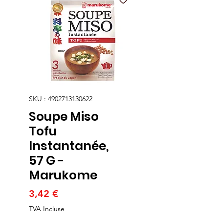
SKU : 4902713130622
Soupe Miso
Tofu
Instantanée,
57 G -
Marukome
Prix
3,42 €
TVA Incluse