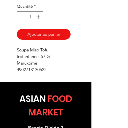
Quantité
*
Ajouter au panier
Soupe Miso Tofu
Instantanée, 57 G -
Marukome
4902713130622
ASIA
N
FOOD
MARKET
Besoin D'aide ?