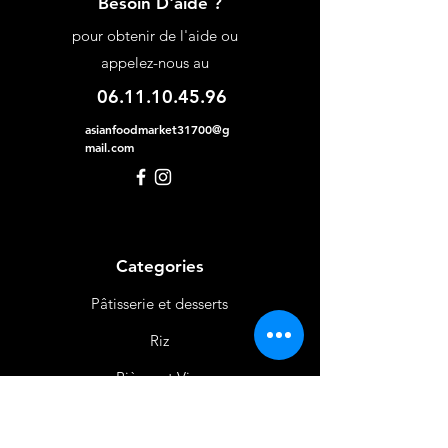
Besoin D'aide ?
pour obtenir de l'aide ou
appelez-nous au
06.11.10.45.96
asianfoodmarket31700@g
mail.com
Categories
Pâtisserie et desserts
Riz
Bières
et Vins
Produits Laitiers &
Œufs