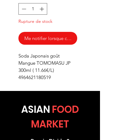
Rupture de stock
Me notifier lorsque cet article est disponible
Soda Japonais goût
Mangue TOMOMASU JP
300ml ( 11.66€/L)
4964621180519
ASIA
N
FOOD
MARKET