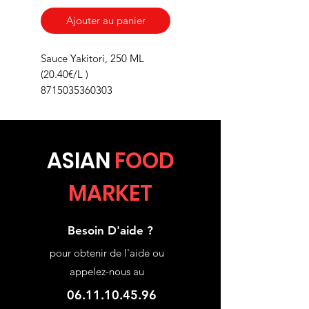
Ajouter au panier
Sauce Yakitori, 250 ML
(20.40€/L )
8715035360303
ASIA
N
FOOD
MARKET
Besoin D'aide ?
pour obtenir de l'aide ou
appelez-nous au
06.11.10.45.96