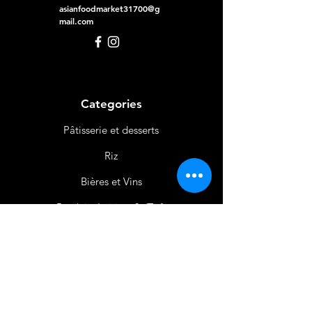
asianfoodmarket31700@g
mail.com
Categories
Pâtisserie et desserts
Riz
Bières
et Vins
Produits Laitiers &
Œufs
Viande et Volaille
Boissons
Produits Non
Alimentaires
Épices