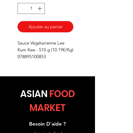
Ajouter au panier
Sauce Végétarienne Lee
Kum Kee - 510 g (10.19€/Kg)
078895100853
ASIA
N
FOOD
MARKET
Besoin D'aide ?