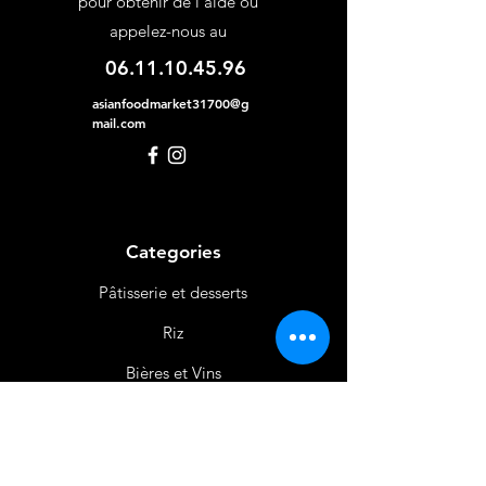
pour obtenir de l'aide ou
appelez-nous au
06.11.10.45.96
asianfoodmarket31700@g
mail.com
Categories
Pâtisserie et desserts
Riz
Bières
et Vins
Produits Laitiers &
Œufs
Viande et Volaille