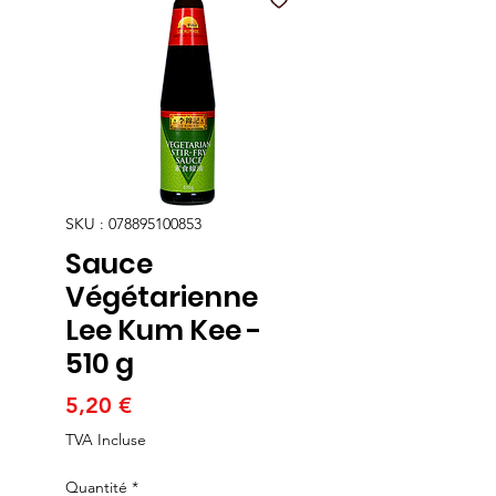
SKU : 078895100853
Sauce
Végétarienne
Lee Kum Kee -
510 g
Prix
5,20 €
TVA Incluse
Quantité
*