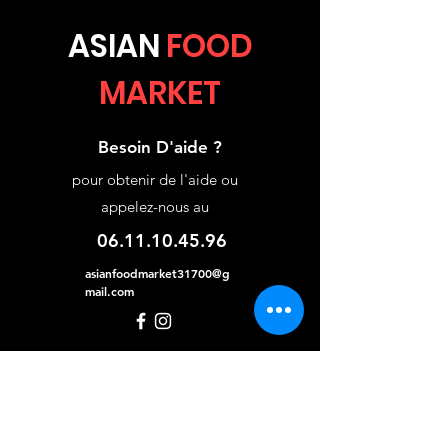
ASIA
N
FOOD
MARKET
Besoin D'aide ?
pour obtenir de l'aide ou
appelez-nous au
06.11.10.45.96
asianfoodmarket31700@g
mail.com
Categories
Pâtisserie et desserts