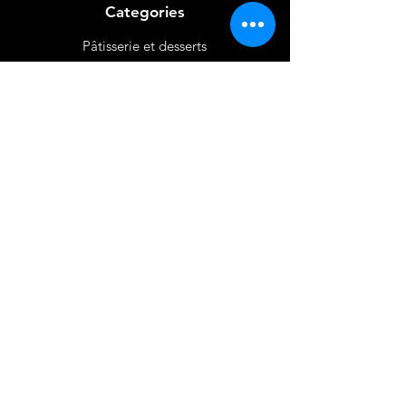
Categories
Pâtisserie et desserts
Riz
Bières
et Vins
Produits Laitiers &
Œufs
Viande et Volaille
Boissons
Produits Non
Alimentaires
Épices
Mon Compte
Favoris
Mon Paniers