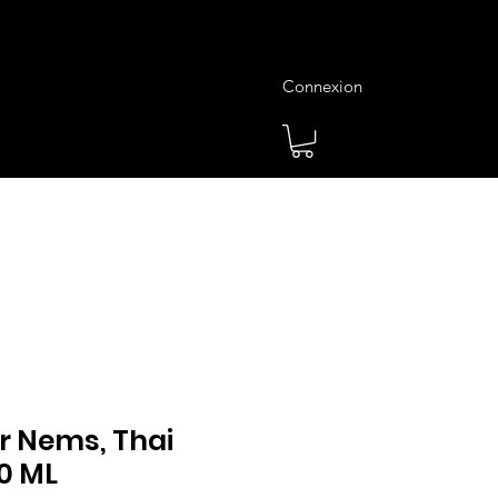
Connexion
es
Meilleures Ventes
Plus
r Nems, Thai
0 ML