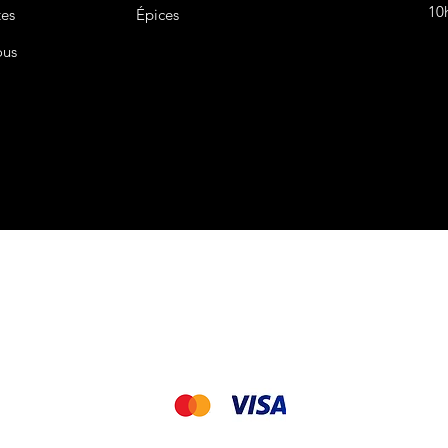
10
tes
Épices
ous
CGV&CGU
Nous acceptons les modes de paiement suivant