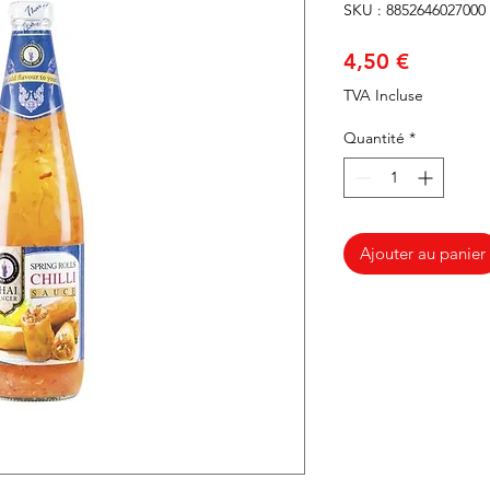
SKU : 8852646027000
Prix
4,50 €
TVA Incluse
Quantité
*
Ajouter au panier