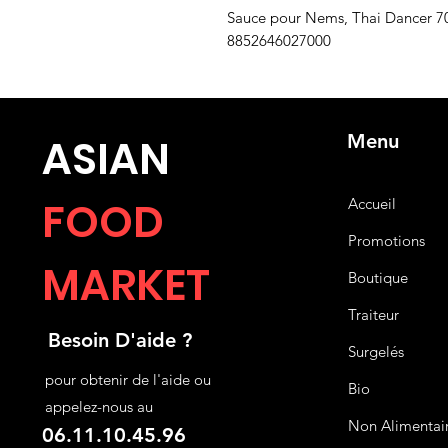
Sauce pour Nems, Thai Dancer 70
8852646027000
Menu
ASIA
N
FOOD
Accueil
Promotions
MARKET
Boutique
Traiteur
Besoin D'aide ?
Surgelés
pour obtenir de l'aide ou
Bio
appelez-nous au
Non Alimentai
06.11.10.45.96