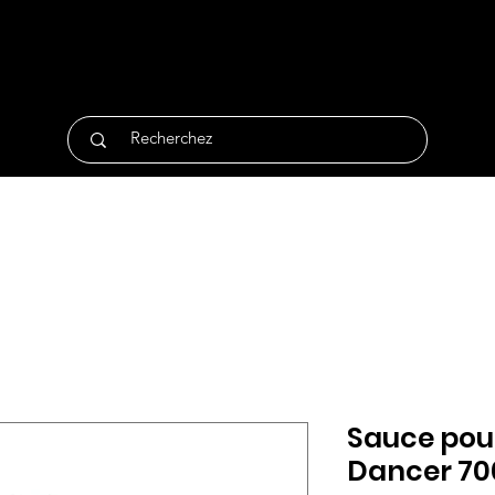
tique
Traiteur
Surgelés
Bio
Non Alimentair
Sauce pou
Dancer 70