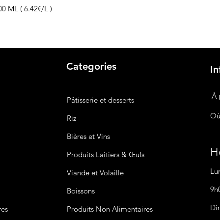
0 ML ( 6.42€/L )
Categories
In
À 
Pâtisserie et desserts
Où
Riz
Bières
et Vins
Ho
Produits Laitiers &
Œufs
Lu
Viande et Volaille
9h
Boissons
Di
res
Produits Non
Alimentaires