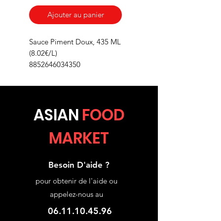
Ajouter au panier
Sauce Piment Doux, 435 ML
(8.02€/L)
8852646034350
ASIA
N
FOOD
MARKET
Besoin D'aide ?
pour obtenir de l'aide ou
appelez-nous au
06.11.10.45.96