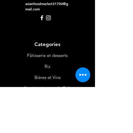
asianfoodmarket31700@g
mail.com
Categories
Pâtisserie et desserts
Riz
Bières
et Vins
Produits Laitiers &
Œufs
Viande et Volaille
Boissons
Produits Non
Alimentaires
Épices