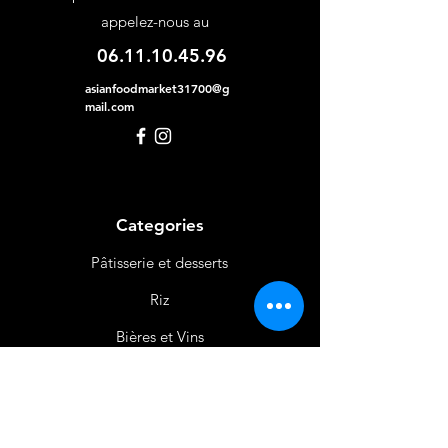
appelez-nous au
06.11.10.45.96
asianfoodmarket31700@g
mail.com
Categories
Pâtisserie et desserts
Riz
Bières
et Vins
Produits Laitiers &
Œufs
Viande et Volaille
Boissons