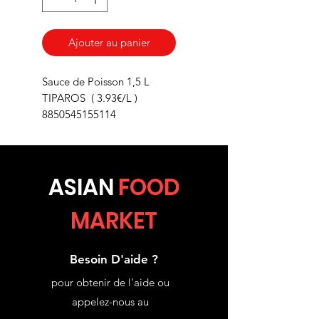
Ajouter au panier
Sauce de Poisson 1,5 L
TIPAROS ( 3.93€/L )
8850545155114
ASIA
N
FOOD
MARKET
Besoin D'aide ?
pour obtenir de l'aide ou
appelez-nous au