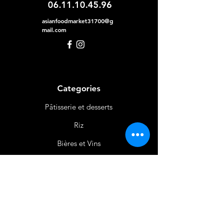
06.11.10.45.96
asianfoodmarket31700@g
mail.com
Categories
Pâtisserie et desserts
Riz
Bières
et Vins
Produits Laitiers &
Œufs
Viande et Volaille
Boissons
Produits Non
Alimentaires