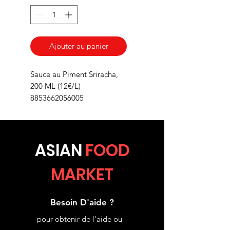
Ajouter au panier
Sauce au Piment Sriracha,
200 ML (12€/L)
8853662056005
ASIA
N
FOOD
MARKET
Besoin D'aide ?
pour obtenir de l'aide ou