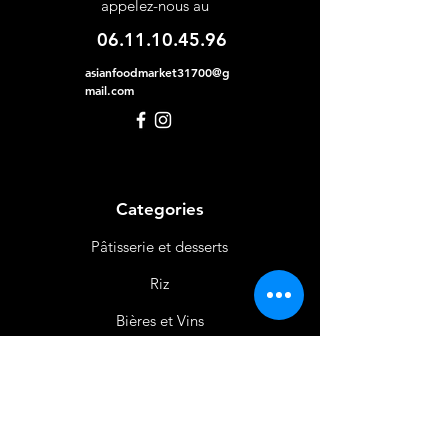
appelez-nous au
06.11.10.45.96
asianfoodmarket31700@g
mail.com
Categories
Pâtisserie et desserts
Riz
Bières
et Vins
Produits Laitiers &
Œufs
Viande et Volaille
Boissons