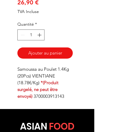
Prix
26,90 €
TVA Incluse
Quantité
*
Ajouter au panier
Samoussa au Poulet 1.4Kg
(20Pcs) VIENTIANE
(18.78€/Kg)
*(Produit
surgelé, ne peut être
envoyé)
3700003913143
ASIA
N
FOOD