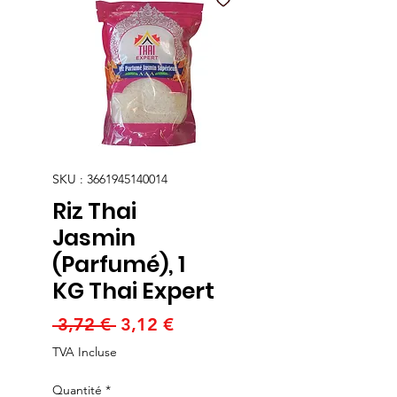
SKU : 3661945140014
Riz Thai
Jasmin
(Parfumé), 1
KG Thai Expert
Prix
Prix
 3,72 € 
3,12 €
original
promotionnel
TVA Incluse
Quantité
*