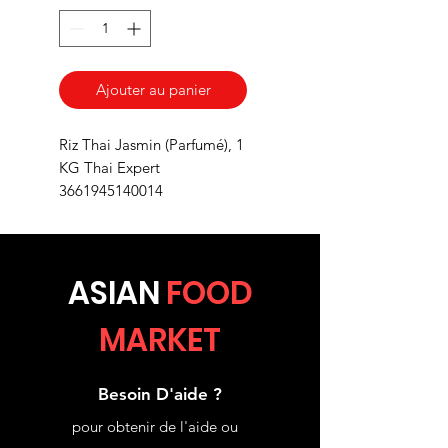
Ajouter au panier
Riz Thai Jasmin (Parfumé), 1
KG Thai Expert
3661945140014
ASIA
N
FOOD
MARKET
Besoin D'aide ?
pour obtenir de l'aide ou