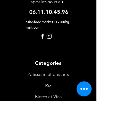
appelez-nous au
06.11.10.45.96
asianfoodmarket31700@g
mail.com
Categories
Pâtisserie et desserts
Riz
Bières
et Vins
Produits Laitiers &
Œufs
Viande et Volaille
Boissons