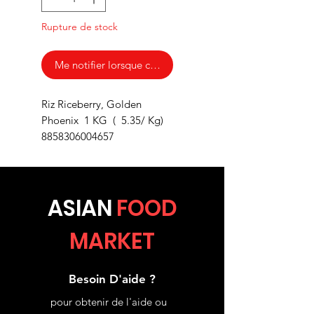
Rupture de stock
Me notifier lorsque cet article est disponible
Riz Riceberry, Golden
Phoenix 1 KG ( 5.35/ Kg)
8858306004657
ASIA
N
FOOD
MARKET
Besoin D'aide ?
pour obtenir de l'aide ou