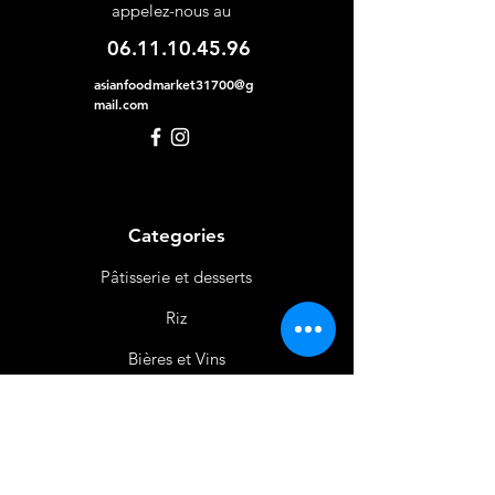
appelez-nous au
06.11.10.45.96
asianfoodmarket31700@g
mail.com
Categories
Pâtisserie et desserts
Riz
Bières
et Vins
Produits Laitiers &
Œufs
Viande et Volaille
Boissons