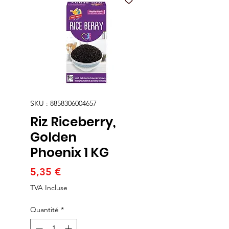
SKU : 8858306004657
Riz Riceberry,
Golden
Phoenix 1 KG
Prix
5,35 €
TVA Incluse
Quantité
*