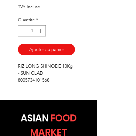
TVA Incluse
Quantité
*
Ajouter au panier
RIZ LONG SHINODE 10Kg
- SUN CLAD
8005734101568
ASIA
N
FOOD
MARKET