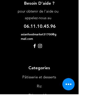
Besoin D'aide ?
pour obtenir de l'aide ou
appelez-nous au
06.11.10.45.96
asianfoodmarket31700@g
mail.com
Categories
Pâtisserie et desserts
Riz
Bières
et Vins
Produits Laitiers &
Œufs