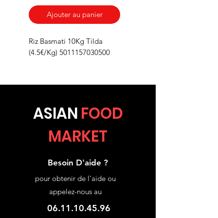
Ajouter au panier
Riz Basmati 10Kg Tilda
(4.5€/Kg) 5011157030500
ASIA
N
FOOD
MARKET
Besoin D'aide ?
pour obtenir de l'aide ou
appelez-nous au
06.11.10.45.96