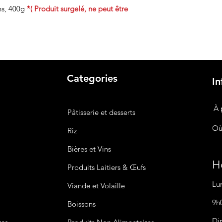
ns, 400g
*( Produit surgelé, ne peut être
Categories
In
À 
Pâtisserie et desserts
Où
Riz
Bières
et Vins
Ho
Produits Laitiers &
Œufs
Lu
Viande et Volaille
9h
Boissons
Di