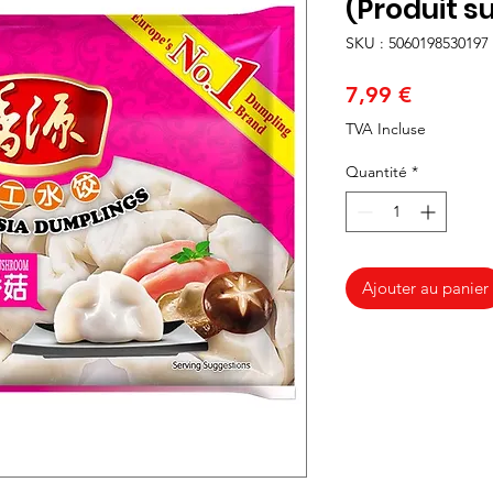
(Produit su
SKU : 5060198530197
Prix
7,99 €
TVA Incluse
Quantité
*
Ajouter au panier