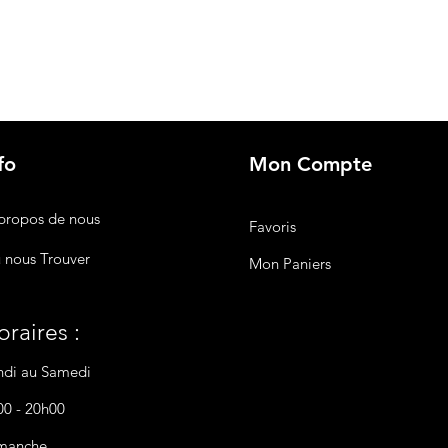
fo
Mon Compte
propos de nous
Favoris
 nous Trouver
Mon Paniers
raires :
ndi au Samedi
00 - 20h00
manche