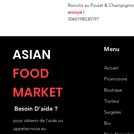
Raviolis au Poulet & Champigno
envoyé )
5060198530197
Menu
ASIA
N
FOOD
Accueil
Promotions
MARKET
Boutique
Traiteur
Besoin D'aide ?
Surgelés
pour obtenir de l'aide ou
Bio
appelez-nous au