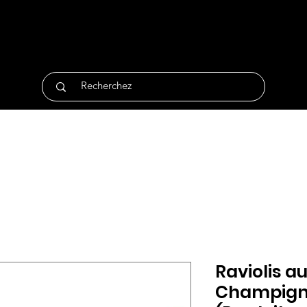
tique
Traiteur
Surgelés
Bio
Non Alimentair
Raviolis au
Champign