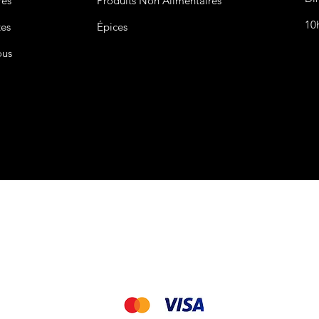
res
Produits Non
Alimentaires
10
tes
Épices
ous
CGV&CGU
Nous acceptons les modes de paiement suivant