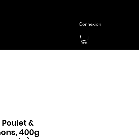
Connexion
es
Meilleures Ventes
Plus
 Poulet &
ons, 400g