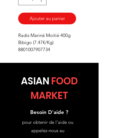
Ajouter au panier
Radis Mariné Moitié 400g
Bibigo (7.47€/Kg)
8801007907734
ASIA
N
FOOD
MARKET
Besoin D'aide ?
pour obtenir de l'aide ou
appelez-nous au