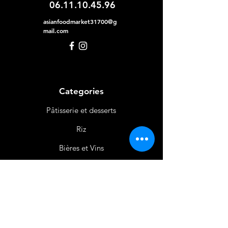
06.11.10.45.96
asianfoodmarket31700@g
mail.com
Categories
Pâtisserie et desserts
Riz
Bières
et Vins
Produits Laitiers &
Œufs
Viande et Volaille
Boissons
Produits Non
Alimentaires