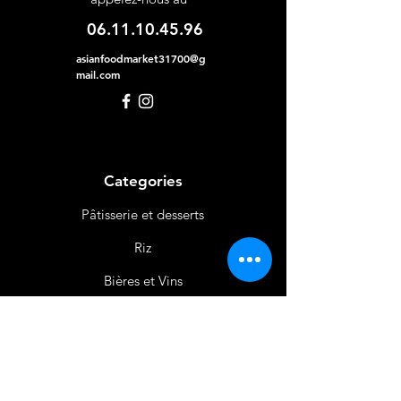
06.11.10.45.96
asianfoodmarket31700@g
mail.com
Categories
Pâtisserie et desserts
Riz
Bières
et Vins
Produits Laitiers &
Œufs
Viande et Volaille
Boissons