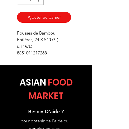
Ajouter au panier
Pousses de Bambou
Entières, 24 X 540 G (
6.11€/L)
8851011217268
ASIA
N
FOOD
MARKET
Besoin D'aide ?
pour obtenir de l'aide ou
appelez-nous au