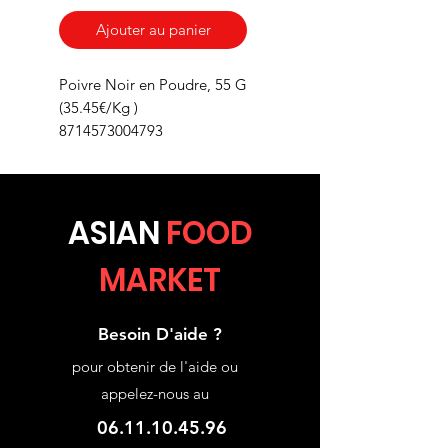
Ajouter au panier
Poivre Noir en Poudre, 55 G
(35.45€/Kg )
8714573004793
ASIA
N
FOOD
MARKET
Besoin D'aide ?
pour obtenir de l'aide ou
appelez-nous au
06.11.10.45.96