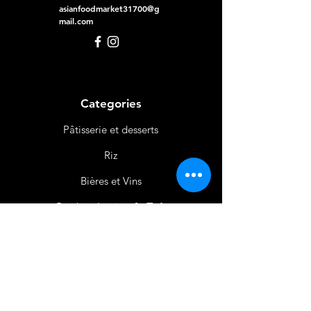
asianfoodmarket31700@g
mail.com
Categories
Pâtisserie et desserts
Riz
Bières
et Vins
Produits Laitiers &
Œufs
Viande et Volaille
Boissons
Produits Non
Alimentaires
Épices