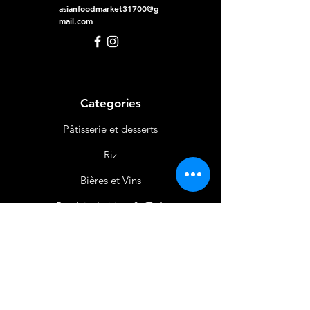
asianfoodmarket31700@g
mail.com
Categories
Pâtisserie et desserts
Riz
Bières
et Vins
Produits Laitiers &
Œufs
Viande et Volaille
Boissons
Produits Non
Alimentaires
Épices