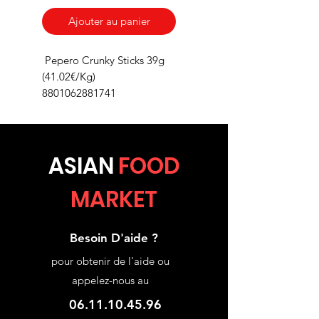
Ajouter au panier
Pepero Crunky Sticks 39g
(41.02€/Kg)
8801062881741
ASIA
N
FOOD
MARKET
Besoin D'aide ?
pour obtenir de l'aide ou
appelez-nous au
06.11.10.45.96