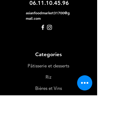
06.11.10.45.96
asianfoodmarket31700@g
mail.com
Categories
Pâtisserie et desserts
Riz
Bières
et Vins
Produits Laitiers &
Œufs
Viande et Volaille
Boissons
Produits Non
Alimentaires