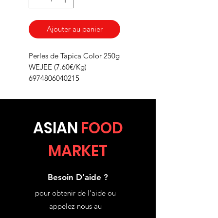
Ajouter au panier
Perles de Tapica Color 250g
WEJEE (7.60€/Kg)
6974806040215
ASIA
N
FOOD
MARKET
Besoin D'aide ?
pour obtenir de l'aide ou
appelez-nous au