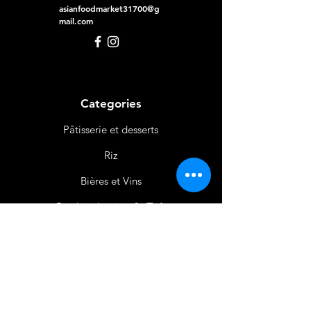
asianfoodmarket31700@g
mail.com
Categories
Pâtisserie et desserts
Riz
Bières
et Vins
Produits Laitiers &
Œufs
Viande et Volaille
Boissons
Produits Non
Alimentaires
Épices