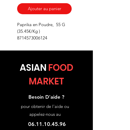
Ajouter au panier
Paprika en Poudre, 55 G
(35.45€/Kg )
8714573006124
ASIA
N
FOOD
MARKET
Besoin D'aide ?
pour obtenir de l'aide ou
appelez-nous au
06.11.10.45.96