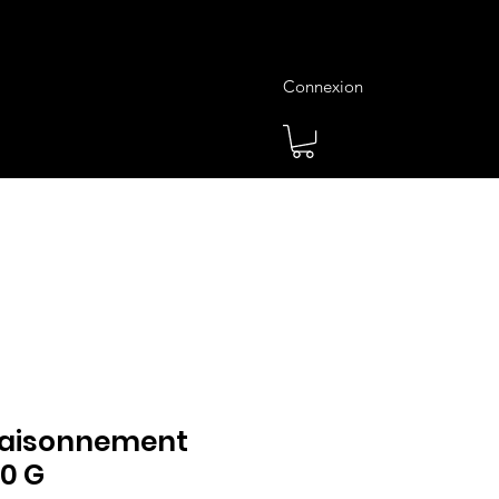
Connexion
es
Meilleures Ventes
Plus
saisonnement
0 G