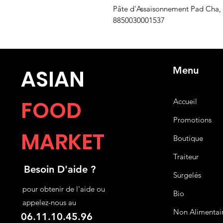
Pâte d'Assaisonnement Pad Cha,
8850030001537
Menu
ASIA
N
FOOD
Accueil
Promotions
MARKET
Boutique
Traiteur
Besoin D'aide ?
Surgelés
pour obtenir de l'aide ou
Bio
appelez-nous au
Non Alimentai
06.11.10.45.96