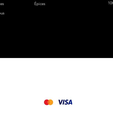
10
tes
Épices
ous
CGV&CGU
Nous acceptons les modes de paiement suivant