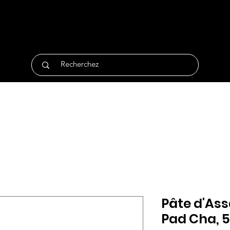
tique
Traiteur
Surgelés
Bio
Non Alimentair
Pâte d'As
Pad Cha, 5