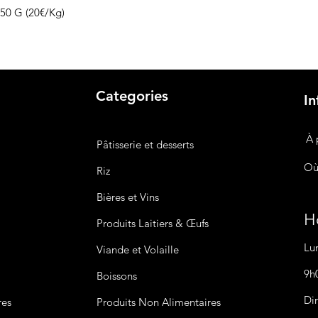
 50 G (20€/Kg)
Categories
In
À 
Pâtisserie et desserts
Où
Riz
Bières
et Vins
Ho
Produits Laitiers &
Œufs
Lu
Viande et Volaille
9h
Boissons
Di
res
Produits Non
Alimentaires