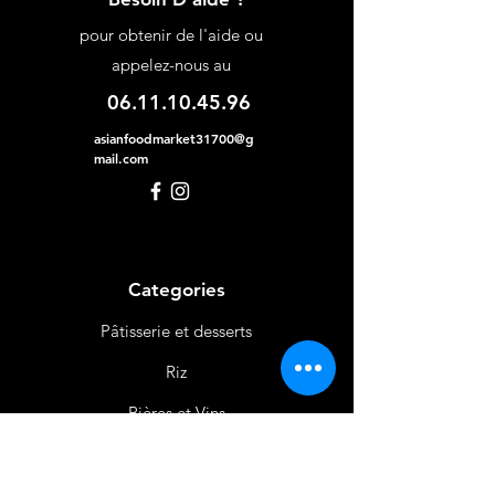
pour obtenir de l'aide ou
appelez-nous au
06.11.10.45.96
asianfoodmarket31700@g
mail.com
Categories
Pâtisserie et desserts
Riz
Bières
et Vins
Produits Laitiers &
Œufs
Viande et Volaille