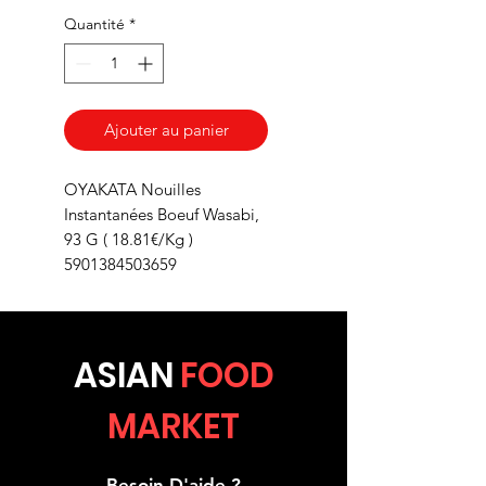
Quantité
*
Ajouter au panier
OYAKATA Nouilles
Instantanées Boeuf Wasabi,
93 G ( 18.81€/Kg )
5901384503659
ASIA
N
FOOD
MARKET
Besoin D'aide ?