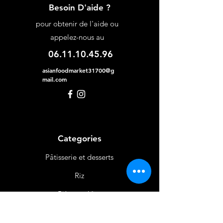
Besoin D'aide ?
pour obtenir de l'aide ou
appelez-nous au
06.11.10.45.96
asianfoodmarket31700@g
mail.com
Categories
Pâtisserie et desserts
Riz
Bières
et Vins
Produits Laitiers &
Œufs