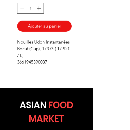
Ajouter au panier
Nouilles Udon Instantanées
Boeuf (Cup), 173 G ( 17.92€
/ L)
3661945390037
ASIA
N
FOOD
MARKET