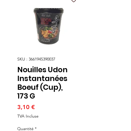
SKU : 3661945390037
Nouilles Udon
Instantanées
Boeuf (Cup),
173 G
Prix
3,10 €
TVA Incluse
Quantité
*