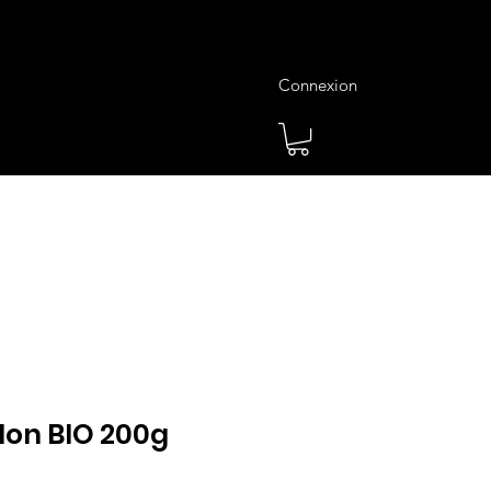
Connexion
es
Meilleures Ventes
Plus
don BIO 200g