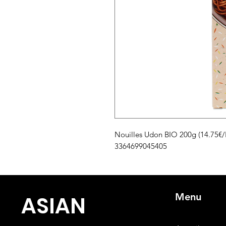
Nouilles Udon BIO 200g (14.75€/
3364699045405
Menu
ASIA
N