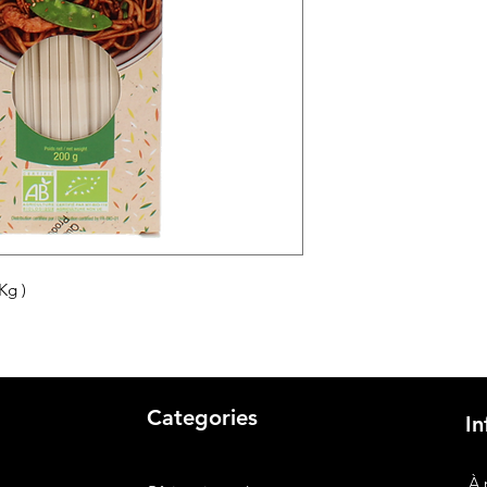
Kg )
Categories
In
À 