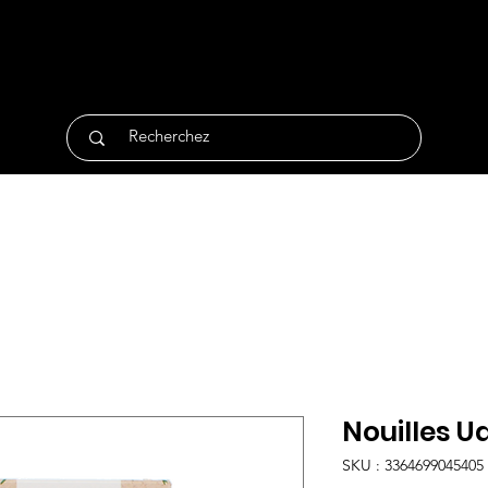
tique
Traiteur
Surgelés
Bio
Non Alimentair
Nouilles U
SKU : 3364699045405