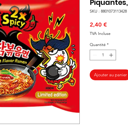
Piquantes
SKU : 8801073113428
Prix
2,40 €
TVA Incluse
Quantité
*
Ajouter au panier