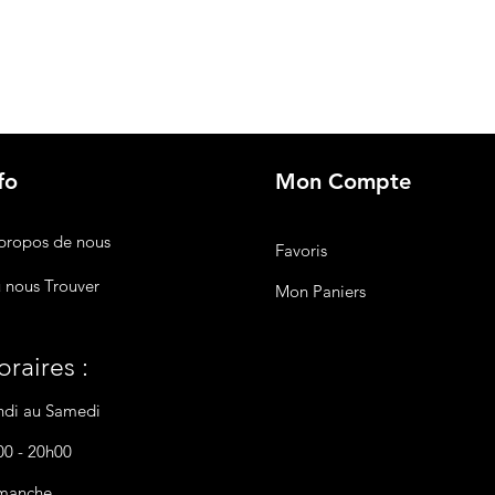
fo
Mon Compte
propos de nous
Favoris
 nous Trouver
Mon Paniers
raires :
ndi au Samedi
00 - 20h00
manche