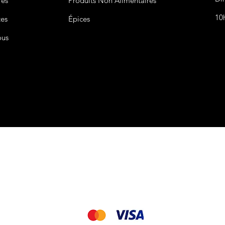
res
Produits Non
Alimentaires
10
tes
Épices
ous
CGV&CGU
Nous acceptons les modes de paiement suivant