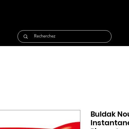
tique
Traiteur
Surgelés
Bio
Non Alimentair
Buldak Nou
Instantan