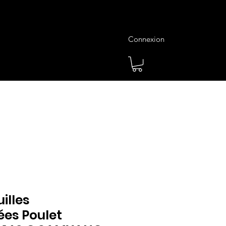
Connexion
es
Meilleures Ventes
Plus
illes
ées Poulet