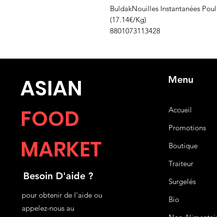
BuldakNouilles Instantanées Po
(17.14€/Kg)
8801073113428
Menu
ASIA
N
FOOD
Accueil
Promotions
MARKET
Boutique
Traiteur
Besoin D'aide ?
Surgelés
pour obtenir de l'aide ou
Bio
appelez-nous au