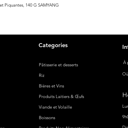
ulet Piquantes, 140 G SAMYANG
Categories
In
À 
Pâtisserie et desserts
Où
Riz
Bières
et Vins
Ho
Produits Laitiers &
Œufs
Lu
Viande et Volaille
9h
Boissons
Di