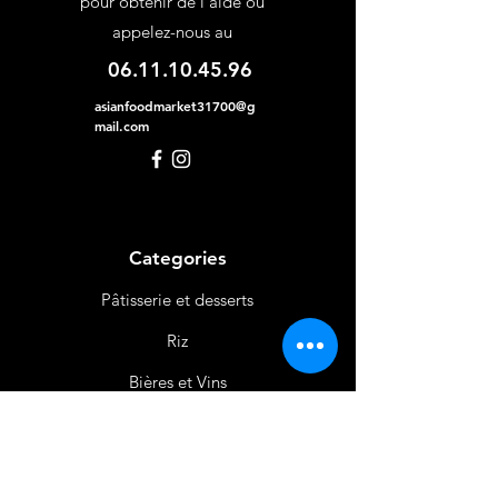
pour obtenir de l'aide ou
appelez-nous au
06.11.10.45.96
asianfoodmarket31700@g
mail.com
Categories
Pâtisserie et desserts
Riz
Bières
et Vins
Produits Laitiers &
Œufs
Viande et Volaille