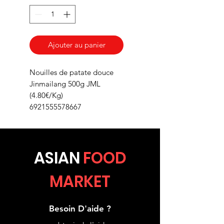
Ajouter au panier
Nouilles de patate douce
Jinmailang 500g JML
(4.80€/Kg)
6921555578667
ASIA
N
FOOD
MARKET
Besoin D'aide ?