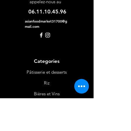
appelez-nous au
06.11.10.45.96
asianfoodmarket31700@g
mail.com
Categories
Pâtisserie et desserts
Riz
Bières
et Vins
Produits Laitiers &
Œufs
Viande et Volaille
Boissons