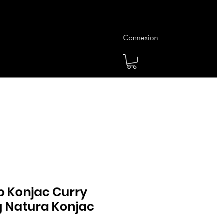
Connexion
es
Meilleures Ventes
Plus
p Konjac Curry
g Natura Konjac