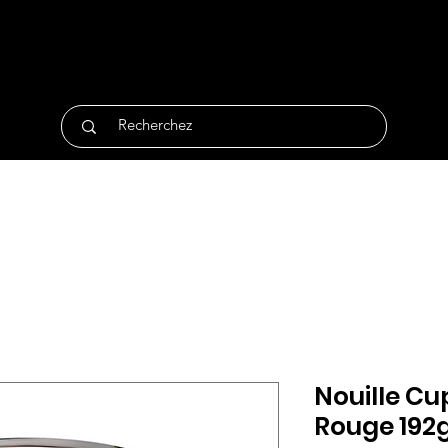
tique
Traiteur
Surgelés
Bio
Non Alimentair
Nouille Cu
Rouge 192