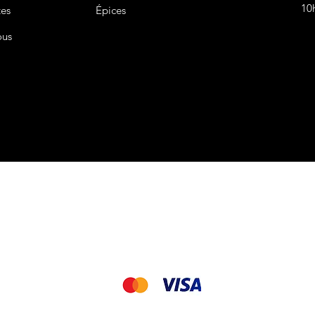
10
tes
Épices
ous
CGV&CGU
Nous acceptons les modes de paiement suivant