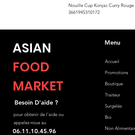
Nouille Cup Konjac Curry Rouge 
3661945310172
Menu
ASIA
N
FOOD
Accueil
Promotions
MARKET
Boutique
Traiteur
Besoin D'aide ?
Surgelés
pour obtenir de l'aide ou
Bio
appelez-nous au
Non Alimentai
06.11.10.45.96