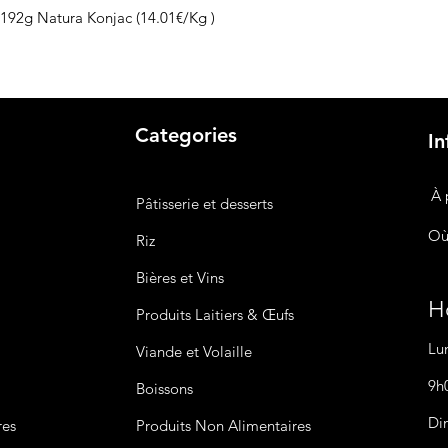
192g Natura Konjac (14.01€/Kg )
Categories
In
À 
Pâtisserie et desserts
Où
Riz
Bières
et Vins
Ho
Produits Laitiers &
Œufs
Lu
Viande et Volaille
9h
Boissons
Di
res
Produits Non
Alimentaires