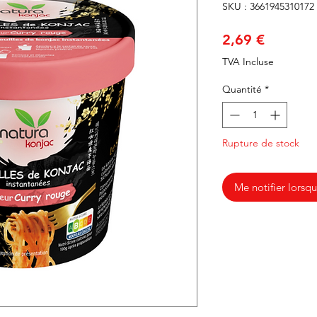
SKU : 3661945310172
Prix
2,69 €
TVA Incluse
Quantité
*
Rupture de stock
Me notifier lorsqu