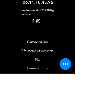
06.11.10.45.96
asianfoodmarket31700@g
mail.com
Categories
Pâtisserie et desserts
Riz
Bières
et Vins
Produits Laitiers &
Œufs
Viande et Volaille
Boissons
Produits Non
Alimentaires