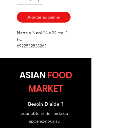
Ajouter au panier
Natte a Sushi 24 x 24 cm, 1
PC
6922532828263
ASIA
N
FOOD
MARKET
Besoin D'aide ?
pour obtenir de l'aide ou
appelez-nous au