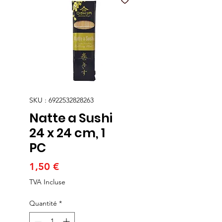
SKU : 6922532828263
Natte a Sushi
24 x 24 cm, 1
PC
Prix
1,50 €
TVA Incluse
Quantité
*