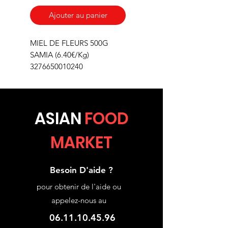
Ajouter au panier
MIEL DE FLEURS 500G
SAMIA (6.40€/Kg)
3276650010240
ASIA
N
FOOD
MARKET
Besoin D'aide ?
pour obtenir de l'aide ou
appelez-nous au
06.11.10.45.96