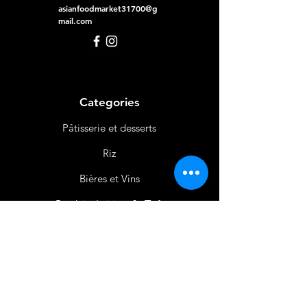
asianfoodmarket31700@g
mail.com
Categories
Pâtisserie et desserts
Riz
Bières
et Vins
Produits Laitiers &
Œufs
Viande et Volaille
Boissons
Produits Non
Alimentaires
Épices