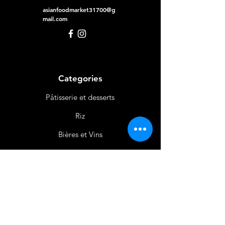
asianfoodmarket31700@g
mail.com
Categories
Pâtisserie et desserts
Riz
Bières
et Vins
Produits Laitiers &
Œufs
Viande et Volaille
Boissons
Produits Non
Alimentaires