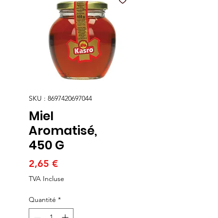
SKU : 8697420697044
Miel
Aromatisé,
450 G
Prix
2,65 €
TVA Incluse
Quantité
*