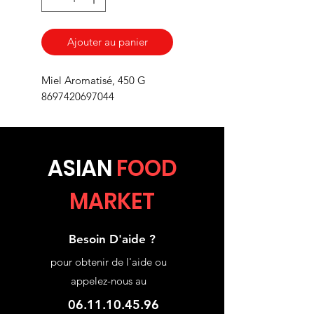
Ajouter au panier
Miel Aromatisé, 450 G
8697420697044
ASIA
N
FOOD
MARKET
Besoin D'aide ?
pour obtenir de l'aide ou
appelez-nous au
06.11.10.45.96