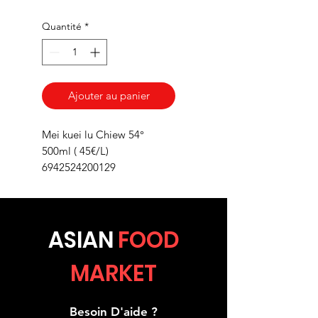
Quantité
*
Ajouter au panier
Mei kuei lu Chiew 54°
500ml ( 45€/L)
6942524200129
ASIA
N
FOOD
MARKET
Besoin D'aide ?