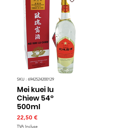
SKU : 6942524200129
Mei kuei lu
Chiew 54°
500ml
Prix
22,50 €
TVA Incluse