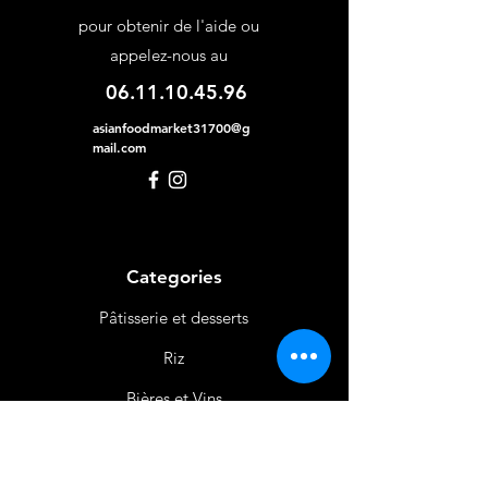
pour obtenir de l'aide ou
appelez-nous au
06.11.10.45.96
asianfoodmarket31700@g
mail.com
Categories
Pâtisserie et desserts
Riz
Bières
et Vins
Produits Laitiers &
Œufs
Viande et Volaille