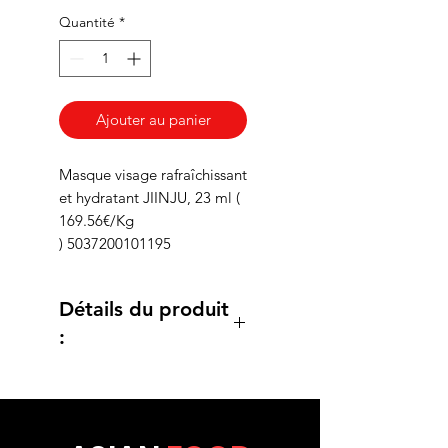
Quantité
*
Ajouter au panier
Masque visage rafraîchissant
et hydratant JIINJU, 23 ml (
169.56€/Kg
) 5037200101195
Détails du produit
:
Détails du produit :
Votre peau est
déshydratée ? Le masque
tissu à l'acide hyaluronique