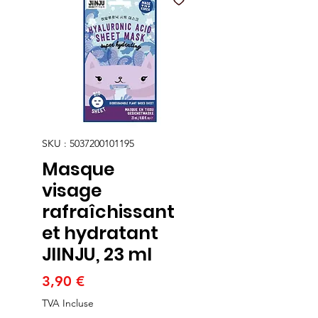
SKU : 5037200101195
Masque
visage
rafraîchissant
et hydratant
JIINJU, 23 ml
Prix
3,90 €
TVA Incluse