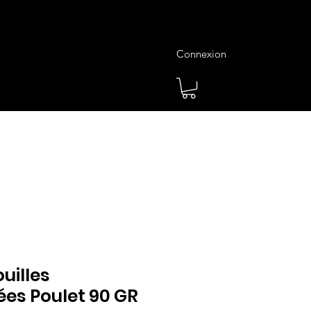
Connexion
es
Meilleures Ventes
Plus
uilles
es Poulet 90 GR