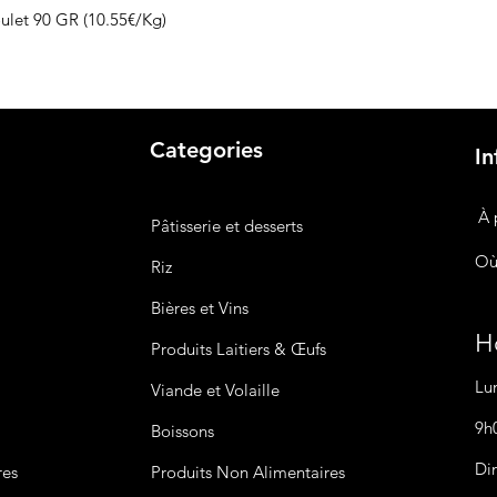
ulet 90 GR (10.55€/Kg)
Categories
In
À 
Pâtisserie et desserts
Où
Riz
Bières
et Vins
Ho
Produits Laitiers &
Œufs
Lu
Viande et Volaille
9h
Boissons
Di
res
Produits Non
Alimentaires