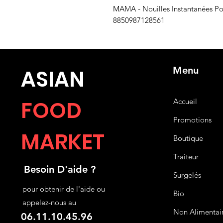
MAMA - Nouilles Instantanées Po
8850987128561
Menu
ASIA
N
FOOD
Accueil
Promotions
MARKET
Boutique
Traiteur
Besoin D'aide ?
Surgelés
pour obtenir de l'aide ou
Bio
appelez-nous au
Non Alimentai
06.11.10.45.96