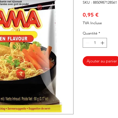
SKU : 8850987128561
Prix
0,95 €
TVA Incluse
Quantité
*
Ajouter au panier