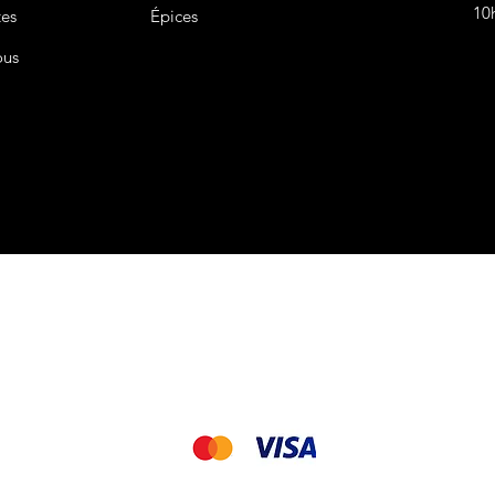
10
tes
Épices
ous
CGV&CGU
Nous acceptons les modes de paiement suivant