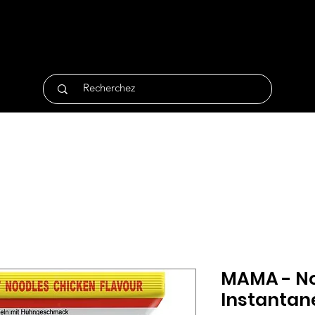
tique
Traiteur
Surgelés
Bio
Non Alimentair
MAMA - No
Instantané