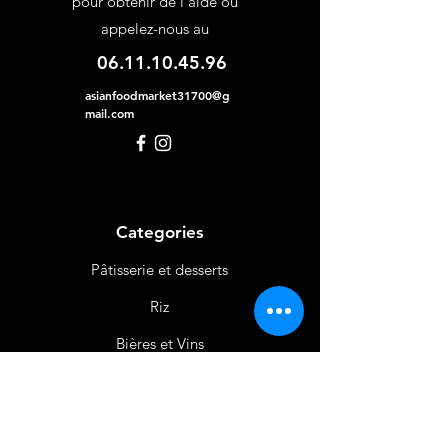
pour obtenir de l'aide ou
appelez-nous au
06.11.10.45.96
asianfoodmarket31700@g
mail.com
Categories
Pâtisserie et desserts
Riz
Bières
et Vins
Produits Laitiers &
Œufs
Viande et Volaille