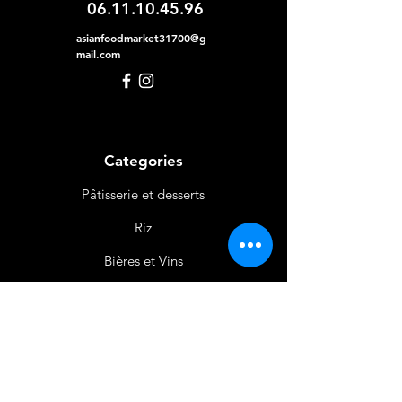
06.11.10.45.96
asianfoodmarket31700@g
mail.com
Categories
Pâtisserie et desserts
Riz
Bières
et Vins
Produits Laitiers &
Œufs
Viande et Volaille
Boissons
Produits Non
Alimentaires