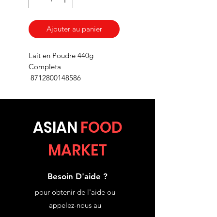
Ajouter au panier
Lait en Poudre 440g
Completa
8712800148586
ASIA
N
FOOD
MARKET
Besoin D'aide ?
pour obtenir de l'aide ou
appelez-nous au