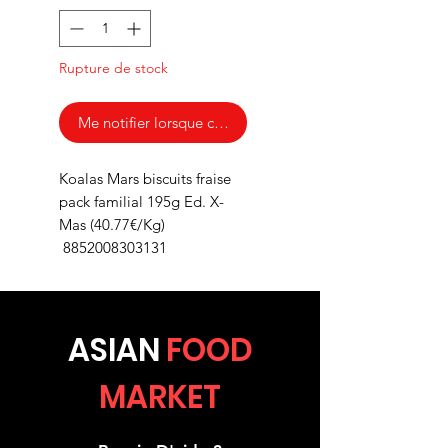
Rupture de stock
Me notifier lorsque cet article est disponible
Koalas Mars biscuits fraise
pack familial 195g Ed. X-
Mas (40.77€/Kg)
8852008303131
ASIA
N
FOOD
MARKET