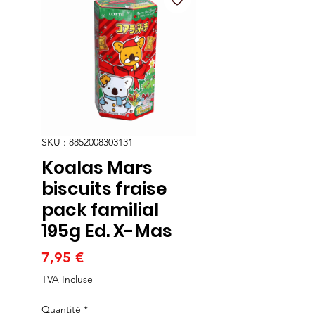
SKU : 8852008303131
Koalas Mars
biscuits fraise
pack familial
195g Ed. X-Mas
Prix
7,95 €
TVA Incluse
Quantité
*