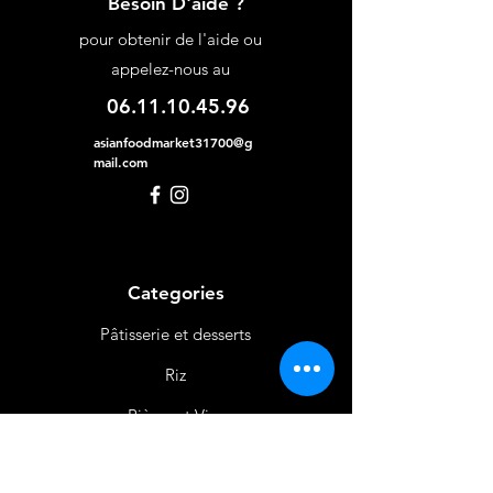
Besoin D'aide ?
pour obtenir de l'aide ou
appelez-nous au
06.11.10.45.96
asianfoodmarket31700@g
mail.com
Categories
Pâtisserie et desserts
Riz
Bières
et Vins
Produits Laitiers &
Œufs