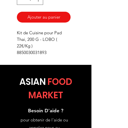
Ajouter au panier
Kit de Cuisine pour Pad
Thai, 200 G - LOBO (
22€/Kg )
8850030031893
ASIA
N
FOOD
MARKET
Besoin D'aide ?
pour obtenir de l'aide ou
appelez-nous au