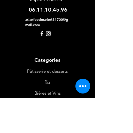
06.11.10.45.96
asianfoodmarket31700@g
mail.com
Categories
Pâtisserie et desserts
Riz
Bières
et Vins
Produits Laitiers &
Œufs
Viande et Volaille
Boissons