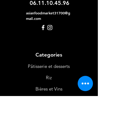
06.11.10.45.96
asianfoodmarket31700@g
mail.com
Categories
Pâtisserie et desserts
Riz
Bières
et Vins
Produits Laitiers &
Œufs
Viande et Volaille
Boissons
Produits Non
Alimentaires