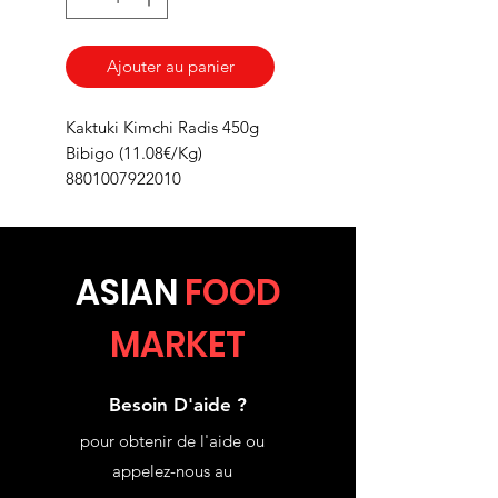
Ajouter au panier
Kaktuki Kimchi Radis 450g
Bibigo (11.08€/Kg)
8801007922010
ASIA
N
FOOD
MARKET
Besoin D'aide ?
pour obtenir de l'aide ou
appelez-nous au